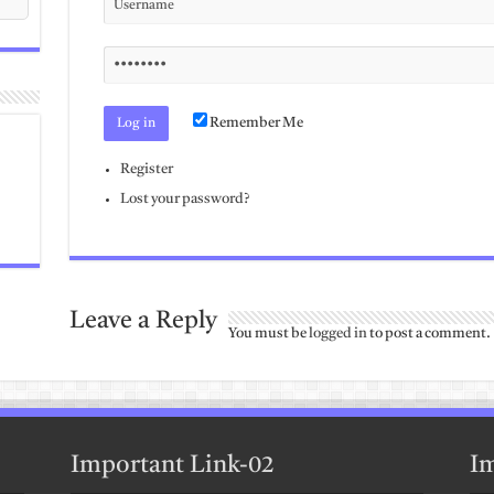
Remember Me
Register
Lost your password?
Leave a Reply
You must be
logged in
to post a comment.
Important Link-02
Im