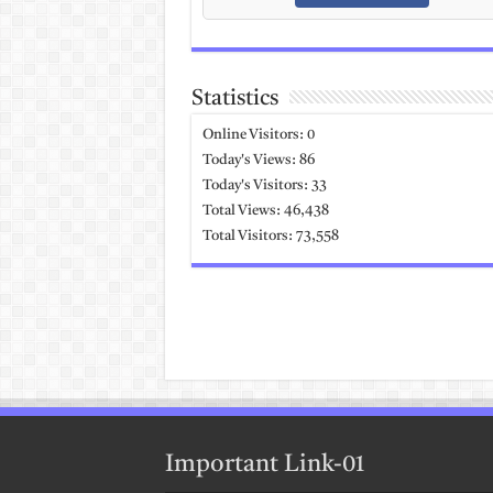
Statistics
Online Visitors:
0
Today's Views:
86
Today's Visitors:
33
Total Views:
46,438
Total Visitors:
73,558
Important Link-01