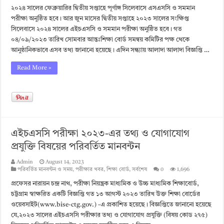
২০২৪ সালের ফেব্রুয়ারির দ্বিতীয় সপ্তাহে পূর্ণাঙ্গ সিলেবাসে এসএসসি ও সমমান
পরীক্ষা অনুষ্ঠিত হবে। আর জুন মাসের দ্বিতীয় সপ্তাহে ২০২৩ সালের সংক্ষিপ্ত
সিলেবাসে ২০২৪ সালের এইচএসসি ও সমমান পরীক্ষা অনুষ্ঠিত হবে। গত
০৪/০৯/২০২৩ তারিখ সোমবার আন্তঃশিক্ষা বোর্ড সমন্বয় কমিটির পক্ষ থেকে
আনুষ্ঠানিকভাবে এসব তথ্য জানানো হয়েছে। এদিন সন্ধ্যায় আলাদা আলাদা বিজ্ঞপ্তি …
Read More »
এইচএসসি পরীক্ষা ২০২৩-এর তথ্য ও যোগাযোগ
প্রযুক্তি বিষয়ের পরিবর্তিত মানবন্টন
Admin
August 14, 2023
পরিবর্তিত মানবন্টন ও সময়
,
পরীক্ষার খবর
,
শিক্ষা বোর্ড
,
সর্বশেষ
0
1,696
প্রফেসর নারায়ন চন্দ্ৰ নাথ, পরীক্ষা নিয়ন্ত্রক মাধ্যমিক ও উচ্চ মাধ্যমিক শিক্ষাবোর্ড,
চট্টগ্রাম স্বাক্ষরিত একটি বিজ্ঞপ্তি গত ১৩ আগস্ট ২০২৩ তারিখ উক্ত শিক্ষা বোর্ডের
ওয়েবসাইট(www.bise-ctg.gov.) -এ প্রকাশিত হয়েছে। বিজ্ঞপ্তিতে জানানো হয়েছে
যে,২০২৩ সালের এইচএসসি পরীক্ষার তথ্য ও যোগাযোগ প্রযুক্তি (বিষয় কোড ২৭৫)