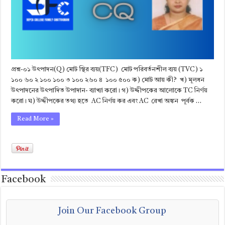
প্রশ্ন-০১ উৎপাদন(Q) মোট স্থির ব্যয়(TFC) মোট পরিবর্তনশীল ব্যয় (TVC) ১
১০০ ৬০ ২ ১০০ ১০০ ৩ ১০০ ২৬০ ৪ ১০০ ৫০০ ক) মোট আয় কী? খ) মূলধন
উৎপাদনের উৎপাদিত উপাদান- ব্যাখ্যা করো। গ) উদ্দীপকের আলোকে TC নির্ণয়
করো। ঘ) উদ্দীপকের তথ্য হতে AC নির্ণয় কর এবং AC রেখা অঙ্কন পূর্বক …
Read More »
Facebook
Join Our Facebook Group