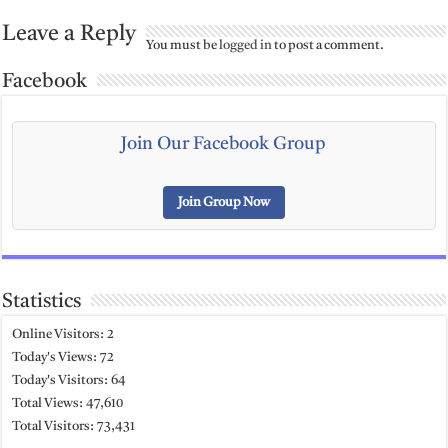
Leave a Reply
You must be
logged in
to post a comment.
Facebook
Join Our Facebook Group
Join Group Now
Statistics
Online Visitors:
2
Today's Views:
72
Today's Visitors:
64
Total Views:
47,610
Total Visitors:
73,431