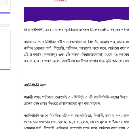
প্রিয় পরীক্ষার্থী, ২০২৪ সালের পুনর্বিন্যস্ত সংক্ষিপ্ত সিলেবাসেই এ বছরের পরীক্
বাংলা ১ম পত্রে নির্ধারিত ৭টি গদ্য (অপরিচিতা, বিলাসী, আমার পথ, মানব-ক
কবিতা (সোনার তরী, বিদ্রোহী, প্রতিদান, তাহারেই পড়ে মনে, আঠারো বছর ব
১টি উপন্যাস (লালসালু) এবং ১টি নাটক (সিরাজউদ্দৌলা) থেকে ৭০ নম্বরের সৃ
করতে হবে। বাস্তবতা হলো, একটি প্রশ্নের উত্তর লেখার জন্য তুমি আসলে ক
বহুনির্বাচনি অংশ
জরুরি তথ্য:
পরীক্ষার শুরুতেই ৩০ মিনিটে ৩০টি বহুনির্বাচনি প্রশ্নের উ
প্রশ্নের সেট কোড লিখতে কোনোভাবেই ভুল করা যাবে না।
বহুনির্বাচনি অংশে নির্ধারিত ৭টি গদ্য (অপরিচিতা, বিলাসী, আমার পথ, মা
থেকে চার দক্ষতার (জ্ঞানমূলক, অনুধাবনমূলক, প্রয়োগমূলক ও উচ্চতর দক্ষতামূ
(সোনার তরী, বিদ্রোহী, প্রতিদান, তাহারেই পড়ে মনে, আঠারো বছর বয়স, 