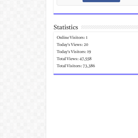
Statistics
Online Visitors:
1
Today's Views:
20
Today's Visitors:
19
Total Views:
47,558
Total Visitors:
73,386