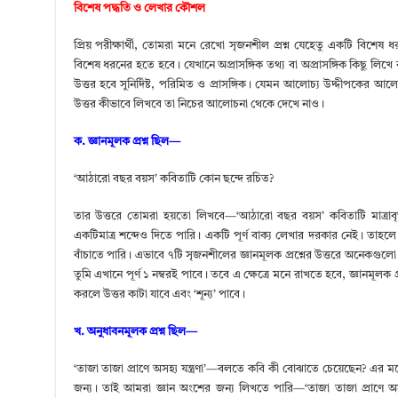
বিশেষ পদ্ধতি ও লেখার কৌশল
প্রিয় পরীক্ষার্থী, তোমরা মনে রেখো সৃজনশীল প্রশ্ন যেহেতু একটি বিশেষ
বিশেষ ধরনের হতে হবে। যেখানে অপ্রাসঙ্গিক তথ্য বা অপ্রাসঙ্গিক কিছু লিখ
উত্তর হবে সুনির্দিষ্ট, পরিমিত ও প্রাসঙ্গিক। যেমন আলোচ্য উদ্দীপকের আলোক
উত্তর কীভাবে লিখবে তা নিচের আলোচনা থেকে দেখে নাও।
ক. জ্ঞানমূলক প্রশ্ন ছিল—
‘আঠারো বছর বয়স’ কবিতাটি কোন ছন্দে রচিত?
তার উত্তরে তোমরা হয়তো লিখবে—‘আঠারো বছর বয়স’ কবিতাটি মাত্রাবৃত্ত ছন
একটিমাত্র শব্দেও দিতে পারি। একটি পূর্ণ বাক্য লেখার দরকার নেই। তাহলে 
বাঁচাতে পারি। এভাবে ৭টি সৃজনশীলের জ্ঞানমূলক প্রশ্নের উত্তরে অনেকগুলো 
তুমি এখানে পূর্ণ ১ নম্বরই পাবে। তবে এ ক্ষেত্রে মনে রাখতে হবে, জ্ঞানমূলক
করলে উত্তর কাটা যাবে এবং ‘শূন্য’ পাবে।
খ. অনুধাবনমূলক প্রশ্ন ছিল—
‘তাজা তাজা প্রাণে অসহ্য যন্ত্রণা’—বলতে কবি কী বোঝাতে চেয়েছেন? এর মধ্
জন্য। তাই আমরা জ্ঞান অংশের জন্য লিখতে পারি—‘তাজা তাজা প্রাণে অসহ্য