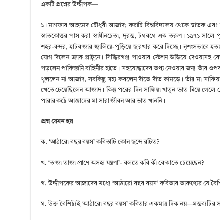
একটি প্রশ্নের উদ্দীপক—
১। মাগফার আহমেদ চৌধুরী আজাদ; করাচি বিশ্ববিদ্যালয় থেকে স্নাতক এবং ঢাক
স্নাতকোত্তর পাস করা স্বাধীনচেতা, দুরন্ত, টগবগে এক তরুণ। ১৯৭১ সালে পুরো
শহর-বন্দর, হাটবাজার জ্বালিয়ে-পুড়িয়ে ছারখার করে দিচ্ছে। নৃশংসভাবে হত
যোগ দিলেন ক্রাক প্লাটুনে। সিদ্ধিরগঞ্জ পাওয়ার স্টেশন উড়িয়ে দেওয়াসহ 
পড়লেন পাকিস্তানি বাহিনীর হাতে। সহযোদ্ধাদের তথ্য নেওয়ার জন্য তাঁর ওপর
খুললেন না আজাদ, সবকিছু সহ্য করলেন দাঁতে দাঁত কামড়ে। তাঁর মা সাফি
খেতে চেয়েছিলেন আজাদ। কিন্তু পরের দিন সাফিয়া খাতুন ভাত নিয়ে গেলে
পারার কষ্টে আজাদের মা সারা জীবন আর ভাত খাননি।
প্রশ্ন যেমন হয়
ক. ‘আঠারো বছর বয়স’ কবিতাটি কোন ছন্দে রচিত?
খ. ‘তাজা তাজা প্রাণে অসহ্য যন্ত্রণা’- বলতে কবি কী বোঝাতে চেয়েছেন?
গ. উদ্দীপকের আজাদের মধ্যে ‘আঠারো বছর বয়স’ কবিতার তারুণ্যের যে বৈশিষ্
ঘ. উক্ত বৈশিষ্ট্যই ‘আঠারো বছর বয়স’ কবিতার একমাত্র দিক নয়—মন্তব্যটির