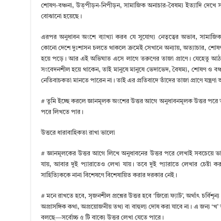
শোষণ-বঞ্চনা, উত্পীড়ন-নিপীড়ন, সামাজিক অনাচার-বৈষম্য ইত্যাদি দেখে সংব
বোঝানো হয়েছে।
এরপর অনুধাবন অংশে ব্যাখ্যা করব যে সুযোগ্য নেতৃত্বের অভাব, সামাজিক,
কোনো দেশে দুঃশাসন চলতে থাকলে ক্রমেই সেখানে অন্যায়, অত্যাচার, শোষণ,
হয়ে পড়ে। আর এই অভিঘাত এসে লাগে তরুণের তাজা প্রাণে। যেহেতু আঠার
সংবেদনশীল হয়ে থাকেন, তাই মানুষে মানুষে ভেদাভেদ, বৈষম্য, শোষণ ও বঞ
নেতিবাচকতা মানতে পারেন না। তাই এর প্রতিবাদে তাঁদের তাজা প্রাণে যন্ত্রণা
# তুমি ইচ্ছে করলে জ্ঞানমূলক অংশের উত্তর আগে অনুধাবনমূলক উত্তর পরে 
পরে লিখতে পার।
উত্তরে ধারাবাহিকতা রাখা ভালো
# জ্ঞানমূলকের উত্তর আগে লিখে অনুধাবনের উত্তর পরে লেখাই সবচেয়ে ভাল
যায়, আবার দুই প্যারাতেও লেখা যায়। তবে দুই প্যারাতে লেখার চেষ্টা 
সাহিত্যিককে নানা বিশেষণে বিশেষায়িত করার দরকার নেই।
# মনে রাখতে হবে, সৃজনশীল প্রশ্নের উত্তর হবে ‘জিরো ফ্যাট’, অর্থাৎ চর্বিশূন
অপ্রাসঙ্গিক কথা, অপ্রয়োজনীয় তথ্য বা বাহুল্য দোষ করা যাবে না। এ জন্য ‘খ’ অ
বলছে—সর্বোচ্চ ৫ টি বাক্যে উত্তর লেখা যেতে পারে।