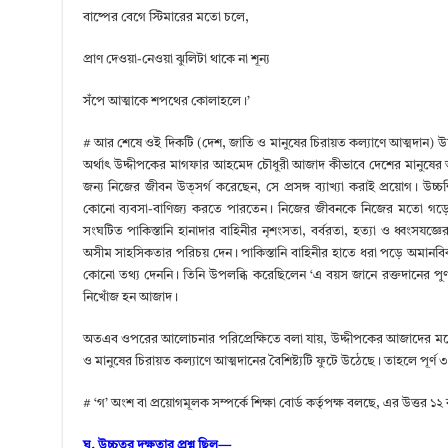
বাষ্পের বেগে স্টিমারের মতো চলে,
প্রাণ দেওয়া-নেওয়া ঝুলিটা থাকে না শূন্য
সঁপে আত্মাকে শপথের কোলাহলে।’
# আর শেষে ওই দিকটি (দেশ, জাতি ও মানুষের চিরায়ত কল্যাণে আত্মদান) উদ্
অর্থাৎ উদ্দীপকের মাগফার আহমেদ চৌধুরী আজাদ কীভাবে দেশের মানুষের অধি
জন্য নিজের জীবন উত্সর্গ করেছেন, সে প্রসঙ্গ ব্যাখ্যা করাই প্রয়োগ। উ
কোনো ব্যবসা-বাণিজ্য করতে পারতেন। নিজের জীবনকে নিজের মতো গড়ে ন
সংঘটিত পাকিস্তানি হানাদার বাহিনীর নৃশংসতা, বর্বরতা, হত্যা ও ধ্বংসযজ্ঞের প
অসীম সাহসিকতার পরিচয় দেন। পাকিস্তানি বাহিনীর হাতে ধরা পড়ে অমানবিক অ
কোনো তথ্য দেননি। তিনি উপলব্ধি করেছিলেন ‘এ বয়স জানে রক্তদানের পুণ্
নিখোঁজ হন আজাদ।
অতএব ওপরের আলোচনার পরিপ্রেক্ষিতে বলা যায়, উদ্দীপকের আজাদের মধ্য
ও মানুষের চিরায়ত কল্যাণে আত্মদানের বৈশিষ্ট্যটি ফুটে উঠেছে। তাহলে পূর্ণ 
# ‘গ’ অংশ বা প্রয়োগমূলক সম্পর্কে শিক্ষা বোর্ড কর্তৃপক্ষ বলছে, এর উত্তর ১
ঘ. উচ্চতর দক্ষতার প্রশ্ন ছিল—