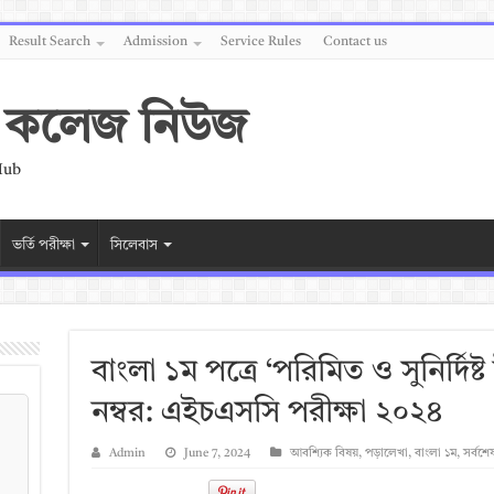
Result Search
Admission
Service Rules
Contact us
 ও কলেজ নিউজ
Hub
ভর্তি পরীক্ষা
সিলেবাস
বাংলা ১ম পত্রে ‘পরিমিত ও সুনির্দিষ
নম্বর: এইচএসসি পরীক্ষা ২০২৪
Admin
June 7, 2024
আবশ্যিক বিষয়
,
পড়ালেখা
,
বাংলা ১ম
,
সর্বশে