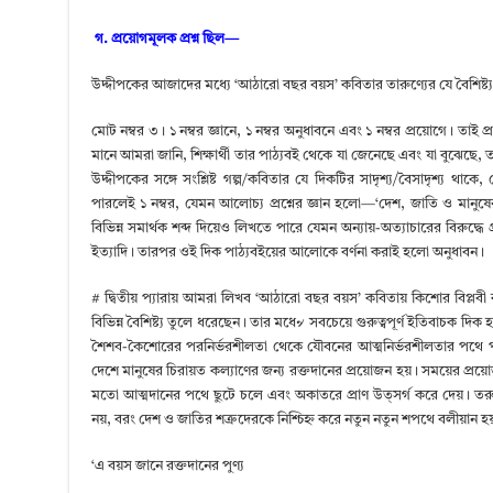
গ. প্রয়োগমূলক প্রশ্ন ছিল—
উদ্দীপকের আজাদের মধ্যে ‘আঠারো বছর বয়স’ কবিতার তারুণ্যের যে বৈশিষ্ট্য
মোট নম্বর ৩। ১ নম্বর জ্ঞানে, ১ নম্বর অনুধাবনে এবং ১ নম্বর প্রয়োগে। তাই
মানে আমরা জানি, শিক্ষার্থী তার পাঠ্যবই থেকে যা জেনেছে এবং যা বুঝেছে, ত
উদ্দীপকের সঙ্গে সংশ্লিষ্ট গল্প/কবিতার যে দিকটির সাদৃশ্য/বৈসাদৃশ্য থাক
পারলেই ১ নম্বর, যেমন আলোচ্য প্রশ্নের জ্ঞান হলো—‘দেশ, জাতি ও মানুষের 
বিভিন্ন সমার্থক শব্দ দিয়েও লিখতে পারে যেমন অন্যায়-অত্যাচারের বিরুদ্ধে প্
ইত্যাদি। তারপর ওই দিক পাঠ্যবইয়ের আলোকে বর্ণনা করাই হলো অনুধাবন।
# দ্বিতীয় প্যারায় আমরা লিখব ‘আঠারো বছর বয়স’ কবিতায় কিশোর বিপ্লবী কবি
বিভিন্ন বৈশিষ্ট্য তুলে ধরেছেন। তার মধে৵ সবচেয়ে গুরুত্বপূর্ণ ইতিবাচক দি
শৈশব-কৈশোরের পরনির্ভরশীলতা থেকে যৌবনের আত্মনির্ভরশীলতার পথে পা 
দেশে মানুষের চিরায়ত কল্যাণের জন্য রক্তদানের প্রয়োজন হয়। সময়ের প্রয়ো
মতো আত্মদানের পথে ছুটে চলে এবং অকাতরে প্রাণ উত্সর্গ করে দেয়। তরু
নয়, বরং দেশ ও জাতির শত্রুদেরকে নিশ্চিহ্ন করে নতুন নতুন শপথে বলীয়ান
‘এ বয়স জানে রক্তদানের পুণ্য