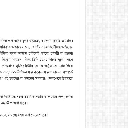
দীপকে কীভাবে ফুটে উঠেছে, তা বর্ণনা করাই প্রয়োগ।
কার আদায়ের জন্য, স্বাধীনতা-সার্বভৌমত্ব অর্জনের
চ্চশিক্ষিত যুবক আজাদ চাইলেই ভালো চাকরি বা ভালো
িতে পারতেন। কিন্তু তিনি ১৯৭১ সালে পুরো দেশে
্রতিবাদে মুক্তিবাহিনীর ‘ক্র্যাক প্লাটুন’–এ যোগ দিয়ে
ত্যাচার-নির্যাতন সহ্য করেও সহযোদ্ধাদের সম্পর্কে
য’ এই চরণের বা দর্শনের সারবত্তা। অবশেষে চিরতরে
ে ‘আঠারো বছর বয়স’ কবিতায় তারুণ্যের দেশ, জাতি
৩ নম্বরই পাওয়া যাবে।
২ বাক্যের মধ্যে শেষ করা যেতে পারে।