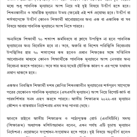
মধ্যে শুধু পাবলিক মূল্যায়নে অংশ নিয়ে ওই দুই বিষয়ে উত্তীর্ণ হতে হবে।
শিখনকালীন ও সামষ্টিক মূল্যায়ন উভয় ক্ষেত্রেই এই শর্ত প্রযোজ্য হবে। উত্তীর্ণ বা
শর্তসাপেক্ষে উত্তীর্ণ কোনও শিক্ষার্থী মানোন্নয়নের জন্য এক বা একাধিক বা সব
বিষয়ে আবার পাবলিক মূল্যায়নে অংশ নিতে পারবে।
অন্যদিকে শিক্ষার্থী ৭০ শতাংশ কর্মদিবসে বা ক্লাসে উপস্থিত না হলে পাবলিক
মূল্যায়নের জন্য বিবেচিত হবে না। তবে, জরুরি বা বিশেষ পরিস্থিতি বিবেচনায়
উপস্থিতির হার ৭০ শতাংশের কম হলেও প্রধান শিক্ষকের সঙ্গে সম্মিলিত
আলোচনার মাধ্যমে কোনও শিক্ষার্থীকে পাবলিক মূল্যায়নে অংশ নেওয়ার জন্য
বিবেচনা করতে পারবেন। তবে তার জন্য যথেষ্ট যৌক্তিক কারণ ও এর পক্ষে যথাযথ
প্রমাণ থাকতে হবে।
একজন নিবন্ধিত শিক্ষার্থী দশম শ্রেণির শিখনকালীন মূল্যায়নের শর্তপূরণ সাপেক্ষে
পরের যেকোনও পাবলিক মূল্যায়নে (এসএসসি মূল্যায়ন) অংশ নিয়ে রিপোর্ট কার্ড বা
পারদর্শিতার সনদ গ্রহণ করতে পারবে।
জাতীয় শিক্ষাক্রম ২০২২-এর মূল্যায়ন
কৌশল ও বাস্তবায়ন নির্দেশনায় এসব তথ্য পাওয়া গেছে।
জানতে চাইলে জাতীয় শিক্ষাক্রম ও পাঠ্যপুস্তক বোর্ড (এনসিটিবি) সদস্য
(শিক্ষাক্রম) অধ্যাপক মশিউজ্জামান বলেন, এখন পর্যন্ত এটি চূড়ান্ত মূল্যায়ন
নির্দেশনা। প্রয়োজনে সংশোধন-সংযোজন হতে পারে। দুই বিষয়ে অনুত্তীর্ণ হলেও