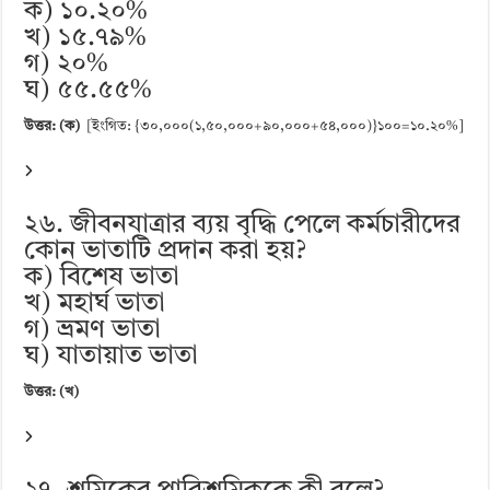
ক) ১০.২০%
খ) ১৫.৭৯%
গ) ২০%
ঘ) ৫৫.৫৫%
উত্তর: (ক)
[ইংগিত: {৩০,০০০(১,৫০,০০০+৯০,০০০+৫৪,০০০)}১০০=১০.২০%]
২৬. জীবনযাত্রার ব্যয় বৃদ্ধি পেলে কর্মচারীদের
কোন ভাতাটি প্রদান করা হয়?
ক) বিশেষ ভাতা
খ) মহার্ঘ ভাতা
গ) ভ্রমণ ভাতা
ঘ) যাতায়াত ভাতা
উত্তর: (খ)