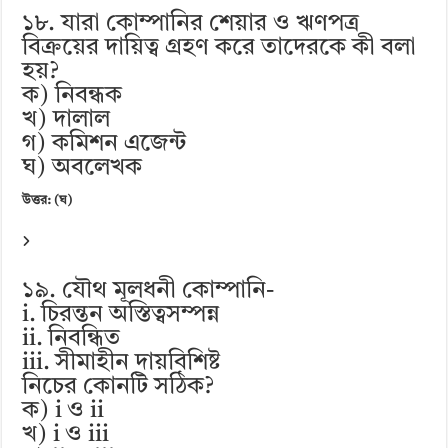
১৮. যারা কোম্পানির শেয়ার ও ঋণপত্র
বিক্রয়ের দায়িত্ব গ্রহণ করে তাদেরকে কী বলা
হয়?
ক) নিবন্ধক
খ) দালাল
গ) কমিশন এজেন্ট
ঘ) অবলেখক
উত্তর: (ঘ)
১৯. যৌথ মূলধনী কোম্পানি-
i. চিরন্তন অস্তিত্বসম্পন্ন
ii. নিবন্ধিত
iii. সীমাহীন দায়বিশিষ্ট
নিচের কোনটি সঠিক?
ক) i ও ii
খ) i ও iii