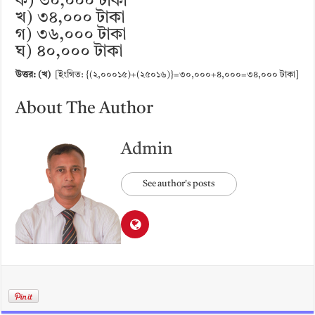
ক) ৩০,০০০ টাকা
খ) ৩৪,০০০ টাকা
গ) ৩৬,০০০ টাকা
ঘ) ৪০,০০০ টাকা
উত্তর: (খ)
[ইংগিত: {(২,০০০১৫)+(২৫০১৬)}=৩০,০০০+৪,০০০=৩৪,০০০ টাকা]
About The Author
Admin
See author's posts