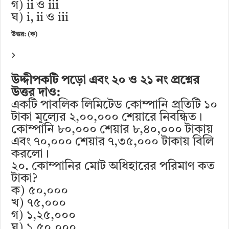
গ) ii ও iii
ঘ) i, ii ও iii
উত্তর: (ক)
উদ্দীপকটি পড়ো এবং ২০ ও ২১ নং প্রশ্নের
উত্তর দাও:
একটি পাবলিক লিমিটেড কোম্পানি প্রতিটি ১০
টাকা মূল্যের ২,০০,০০০ শেয়ারে নিবন্ধিত।
কোম্পানি ৮০,০০০ শেয়ার ৮,৪০,০০০ টাকায়
এবং ৭০,০০০ শেয়ার ৭,৩৫,০০০ টাকায় বিলি
করলো।
২০. কোম্পানির মোট অধিহারের পরিমাণ কত
টাকা?
ক) ৫০,০০০
খ) ৭৫,০০০
গ) ১,২৫,০০০
ঘ) ১,৫০,০০০