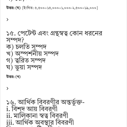
উত্তর: (ঘ)
[ইংগিত: ৫,৫০০+১৫,০০০+১,০০০-২,৫০০=১৯,০০০]
১৫. পেটেন্ট এবং গ্রন্থস্বত্ব কোন ধরনের
সম্পদ?
ক) চলতি সম্পদ
খ) অস্পর্শনীয় সম্পদ
গ) ত্বরিত সম্পদ
ঘ) ভুয়া সম্পদ
উত্তর: (খ)
১৬. আর্থিক বিবরণীর অন্তর্ভুক্ত-
i. বিশদ আয় বিবরণী
ii. মালিকানা স্বত্ব বিবরণী
iii. আর্থিক অবস্থার বিবরণী