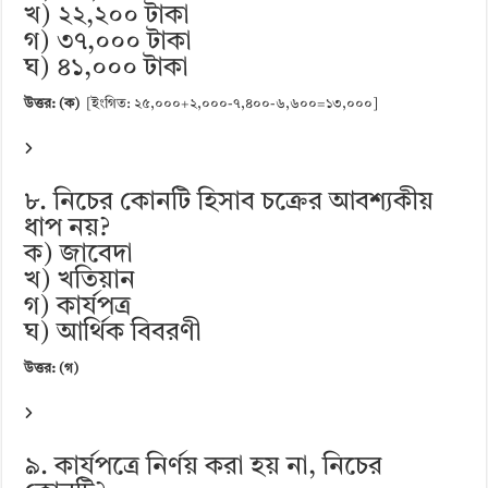
খ) ২২,২০০ টাকা
গ) ৩৭,০০০ টাকা
ঘ) ৪১,০০০ টাকা
উত্তর: (ক)
[ইংগিত: ২৫,০০০+২,০০০-৭,৪০০-৬,৬০০=১৩,০০০]
৮. নিচের কোনটি হিসাব চক্রের আবশ্যকীয়
ধাপ নয়?
ক) জাবেদা
খ) খতিয়ান
গ) কার্যপত্র
ঘ) আর্থিক বিবরণী
উত্তর: (গ)
৯. কার্যপত্রে নির্ণয় করা হয় না, নিচের