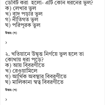
ডেবিট করা হলো- এটি কোন ধরনের ভুল?
ক) লেখার ভুল
খ) বাদ পড়ার ভুল
গ) নীতিগত ভুল
ঘ) পরিপূরক ভুল
উত্তর: (গ)
২. খতিয়ানে উদ্বৃত্ত নির্ণয়ে ভুল হলে তা
কোথায় ধরা পড়ে?
ক) আয় বিবরণীতে
খ) রেওয়ামিলে
গ) আর্থিক অবস্থার বিবরণীতে
ঘ) মালিকানা স্বত্ব বিবরণীতে
উত্তর: (খ)