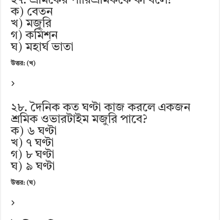
২৭. শ্রমিকের পারিশ্রমিককে কী বলে?
ক) বেতন
খ) মজুরি
গ) কমিশন
ঘ) মহার্ঘ ভাতা
উত্তর: (খ)
২৮. দৈনিক কত ঘণ্টা কাজ করলে একজন
শ্রমিক ওভারটাইম মজুরি পাবে?
ক) ৬ ঘণ্টা
খ) ৭ ঘণ্টা
গ) ৮ ঘণ্টা
ঘ) ৯ ঘণ্টা
উত্তর: (ঘ)