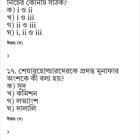
নিচের কোনটি সঠিক?
ক) i ও ii
খ) i ও iii
গ) ii ও iii
ঘ) i, ii ও iii
উত্তর: (ঘ)
১৭. শেয়ারহোল্ডারদেরকে প্রদত্ত মুনাফার
অংশকে কী বলা হয়?
ক) সুদ
খ) কমিশন
গ) লভ্যাংশ
ঘ) দালালি
উত্তর: (গ)