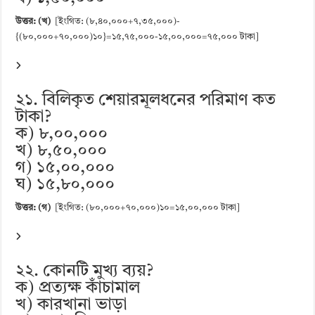
উত্তর: (খ)
[ইংগিত: (৮,৪০,০০০+৭,৩৫,০০০)-
{(৮০,০০০+৭০,০০০)১০}=১৫,৭৫,০০০-১৫,০০,০০০=৭৫,০০০ টাকা]
২১. বিলিকৃত শেয়ারমূলধনের পরিমাণ কত
টাকা?
ক) ৮,০০,০০০
খ) ৮,৫০,০০০
গ) ১৫,০০,০০০
ঘ) ১৫,৮০,০০০
উত্তর: (গ)
[ইংগিত: (৮০,০০০+৭০,০০০)১০=১৫,০০,০০০ টাকা]
২২. কোনটি মুখ্য ব্যয়?
ক) প্রত্যক্ষ কাঁচামাল
খ) কারখানা ভাড়া