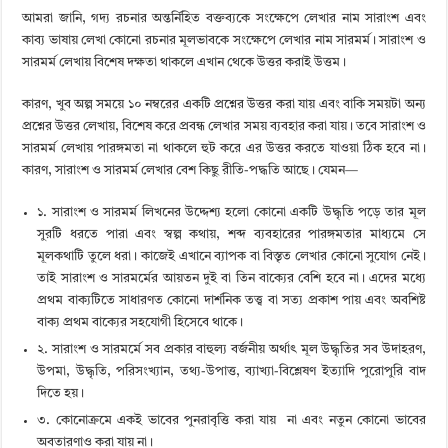
আমরা জানি, গদ্য রচনার অন্তর্নিহিত বক্তব্যকে সংক্ষেপে লেখার নাম সারাংশ এবং
কাব্য ভাষায় লেখা কোনো রচনার মূলভাবকে সংক্ষেপে লেখার নাম সারমর্ম। সারাংশ ও
সারমর্ম লেখায় বিশেষ দক্ষতা থাকলে এখান থেকে উত্তর করাই উত্তম।
কারণ, খুব অল্প সময়ে ১০ নম্বরের একটি প্রশ্নের উত্তর করা যায় এবং বাকি সময়টা অন্য
প্রশ্নের উত্তর লেখায়, বিশেষ করে প্রবন্ধ লেখার সময় ব্যবহার করা যায়। তবে সারাংশ ও
সারমর্ম লেখায় পারঙ্গমতা না থাকলে হুট করে এর উত্তর করতে যাওয়া ঠিক হবে না।
কারণ, সারাংশ ও সারমর্ম লেখার বেশ কিছু রীতি-পদ্ধতি আছে। যেমন—
১. সারাংশ ও সারমর্ম লিখনের উদ্দেশ্য হলো কোনো একটি উদ্ধৃতি পড়ে তার মূল
সুরটি ধরতে পারা এবং স্বল্প কথায়, শব্দ ব্যবহারের পারঙ্গমতার মাধ্যমে সে
মূলকথাটি তুলে ধরা। কাজেই এখানে ব্যাপক বা বিস্তৃত লেখার কোনো সুযোগ নেই।
তাই সারাংশ ও সারমর্মের আয়তন দুই বা তিন বাক্যের বেশি হবে না। এদের মধ্যে
প্রথম বাক্যটিতে সাধারণত কোনো দার্শনিক তত্ত্ব বা সত্য প্রকাশ পায় এবং অবশিষ্ট
বাক্য প্রথম বাক্যের সহযোগী হিসেবে থাকে।
২. সারাংশ ও সারমর্মে সব প্রকার বাহুল্য বর্জনীয় অর্থাৎ মূল উদ্ধৃতির সব উদাহরণ,
উপমা, উদ্ধৃতি, পরিসংখ্যান, তথ্য-উপাত্ত, ব্যাখ্যা-বিশ্লেষণ ইত্যাদি পুরোপুরি বাদ
দিতে হয়।
৩. কোনোক্রমে একই ভাবের পুনরাবৃত্তি করা যায় না এবং নতুন কোনো ভাবের
অবতারণাও করা যায় না।