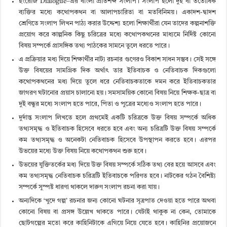
ইংরেজি Dialogue
–
এর বাংলা প্রতিশব্দ সংলাপ। সংলাপ হলো দুই বা ততোধিক
ব্যক্তির মধ্যে কথোপকথন বা আলাপচারিতা বা মতবিনিময়। একাদশ-দ্বাদশ
শ্রেণিতে সংলাপ লিখন পাঠ্য করার উদ্দেশ্য হলো শিক্ষার্থীরা যেন তাদের কল্পনাশক্তি
প্রয়োগ করে কাল্পনিক কিছু চরিত্রের মধ্যে কথোপকথনের মাধ্যমে নির্দিষ্ট কোনো
বিষয় সম্পর্কে প্রাসঙ্গিক তথ্য পাঠকের সামনে তুলে ধরতে পারে।
এ প্রক্রিয়ার মধ্য দিয়ে শিক্ষার্থীর নাট্য রচনার গুণেরও বিকাশ সাধন সম্ভব। সেই সঙ্গে
উক্ত বিষয়ের সামগ্রিক দিক অর্থাৎ তার ইতিবাচক ও নেতিবাচক দিকগুলো
কথোপকথনের মধ্য দিয়ে তুলে ধরে নেতিবাচকতাকে দমন করে ইতিবাচকতার
জাগরণ ঘটানোর প্রয়াস চালানো হয়। সমসাময়িক কোনো বিষয় নিয়ে শিক্ষক-ছাত্র বা
দুই বন্ধুর মধ্যে সংলাপ হতে পারে, পিতা ও পুত্রের মধ্যেও সংলাপ হতে পারে।
দুর্দান্ত সংলাপ লিখতে হলে প্রথমেই একটি চরিত্রকে উক্ত বিষয় সম্পর্কে অধিক
তথ্যসমৃদ্ধ ও ইতিবাচক হিসেবে ধরতে হবে এবং অন্য চরিত্রটি উক্ত বিষয় সম্পর্কে
কম তথ্যসমৃদ্ধ ও অনেকটা নেতিবাচক হিসেবে উপস্থাপন করতে হবে। এরপর
উভয়ের মধ্যে উক্ত বিষয় নিয়ে কথোপকথন শুরু হবে।
উভয়ের যুক্তিতর্কের মধ্য দিয়ে উক্ত বিষয় সম্পর্কে সঠিক তথ্য বের হয়ে আসবে এবং
কম তথ্যসমৃদ্ধ নেতিবাচক চরিত্রটি ইতিবাচকে পরিণত হবে। নাটকের গঠন বৈশিষ্ট্য
সম্পর্কে সুস্পষ্ট ধারণা থাকলে দারুণ সংলাপ রচনা করা যায়।
অন্যদিকে ‘খুদে গল্প’ রচনার জন্য কোনো ঘটনার সূত্রপাত দেওয়া হতে পারে অথবা
কোনো বিষয় বা প্রসঙ্গ উল্লেখ থাকতে পারে। যেটাই থাকুক না কেন, তোমাকে
ছোটগল্পের মতো করে কাহিনিটাকে এগিয়ে নিয়ে যেতে হবে। কাহিনির প্রয়োজনে