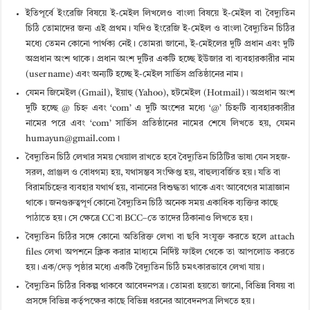
ইতিপূর্বে ইংরেজি বিষয়ে ই-মেইল লিখলেও বাংলা বিষয়ে ই-মেইল বা বৈদ্যুতিন
চিঠি তোমাদের জন্য এই প্রথম। যদিও ইংরেজি ই-মেইল ও বাংলা বৈদ্যুতিন চিঠির
মধ্যে তেমন কোনো পার্থক্য নেই। তোমরা জানো, ই-মেইলের দুটি প্রধান এবং দুটি
অপ্রধান অংশ থাকে। প্রধান অংশ দুটির একটি হচ্ছে ইউজার বা ব্যবহারকারীর নাম
(user name) এবং অন্যটি হচ্ছে ই-মেইল সার্ভিস প্রতিষ্ঠানের নাম।
যেমন জিমেইল (Gmail), ইয়াহু (Yahoo), হটমেইল (Hotmail)। অপ্রধান অংশ
দুটি হচ্ছে @ চিহ্ন এবং ‘com’ এ দুটি অংশের মধ্যে ‘@’ চিহ্নটি ব্যবহারকারীর
নামের পরে এবং ‘com’ সার্ভিস প্রতিষ্ঠানের নামের শেষে লিখতে হয়, যেমন
humayun@gmail.com।
বৈদ্যুতিন চিঠি লেখার সময় খেয়াল রাখতে হবে বৈদ্যুতিন চিঠিটির ভাষা যেন সহজ-
সরল, প্রাঞ্জল ও বোধগম্য হয়, যথাসম্ভব সংক্ষিপ্ত হয়, বাহুল্যবর্জিত হয়। যতি বা
বিরামচিহ্নের ব্যবহার যথার্থ হয়, বানানের বিশুদ্ধতা থাকে এবং আবেগের মাত্রাজ্ঞান
থাকে। জনগুরুত্বপূর্ণ কোনো বৈদ্যুতিন চিঠি অনেক সময় একাধিক ব্যক্তির কাছে
পাঠাতে হয়। সে ক্ষেত্রে CC বা BCC
–
তে তাদের ঠিকানাও লিখতে হয়।
বৈদ্যুতিন চিঠির সঙ্গে কোনো অতিরিক্ত লেখা বা ছবি সংযুক্ত করতে হলে attach
files লেখা অপশনে ক্লিক করার মাধ্যমে নির্দিষ্ট ফাইল থেকে তা আপলোড করতে
হয়। এক/দেড় পৃষ্ঠার মধ্যে একটি বৈদ্যুতিন চিঠি চমৎকারভাবে লেখা যায়।
বৈদ্যুতিন চিঠির বিকল্প থাকবে আবেদনপত্র। তোমরা হয়তো জানো, বিভিন্ন বিষয় বা
প্রসঙ্গে বিভিন্ন কর্তৃপক্ষের কাছে বিভিন্ন ধরনের আবেদনপত্র লিখতে হয়।