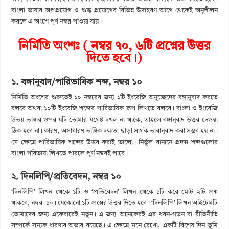
বাংলা ভাষার অপপ্রয়োগ ও শুদ্ধ প্রয়োগের বিভিন্ন উদাহরণ আগে থেকেই অনুশীলন
করলে এ অংশে পূর্ণ নম্বর পাওয়া যায়।
নির্মিতি অংশঃ ( নম্বর ৭০, ৬টি প্রশ্নের উত্তর
দিতে হবে।)
১. বঙ্গানুবাদ/পারিভাষিক শব্দ, নম্বর ১০
নির্মিতি অংশের শুরুতেই ১০ নম্বরের জন্য ১টি ইংরেজি অনুচ্ছেদের বঙ্গানুবাদ করতে
বলবে অথবা ১০টি ইংরেজি শব্দের পারিভাষিক রূপ লিখতে বলবে। বাংলা ও ইংরেজি
উভয় ভাষার ওপর যদি তোমার যথেষ্ট দখল না থাকে, তাহলে বঙ্গানুবাদ উত্তর দেওয়া
ঠিক হবে না। কারণ, অসাধারণ ভাষিক দক্ষতা ছাড়া সার্থক ভাবানুবাদ করা সম্ভব হয় না।
সে ক্ষেত্রে পারিভাষিক শব্দের উত্তর করাই ভালো। নির্ভুল বানানে প্রদত্ত শব্দগুলোর
বাংলা পরিভাষা লিখতে পারলে পূর্ণ নম্বরই পাবে।
২. দিনলিপি/প্রতিবেদন, নম্বর ১০
‘দিনলিপি’ লিখন থেকে ১টি ও ‘প্রতিবেদন’ লিখন থেকে ১টি করে মোট ২টি প্রশ্ন
থাকবে, নম্বর–১০। যেকোনো ১টি প্রশ্নের উত্তর দিতে হবে। ‘দিনলিপি’ লিখন আইটেমটি
তোমাদের জন্য একেবারেই নতুন। এ জন্য অনেকেরই এর ধরন-গড়ন বা রীতিনীতি
সম্পর্কে সম্যক ধারণার অভাব রয়েছে। এ ক্ষেত্রে মনে রেখো, একটি বিশেষ দিন তুমি