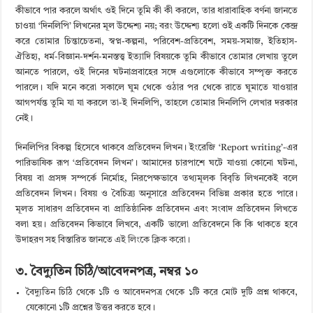
কীভাবে পার করলে অর্থাৎ ওই দিনে তুমি কী কী করলে, তার ধারাবাহিক বর্ণনা জানতে
চাওয়া ‘দিনলিপি’ লিখনের মূল উদ্দেশ্য নয়; বরং উদ্দেশ্য হলো ওই একটি দিনকে কেন্দ্র
করে তোমার চিন্তাচেতনা, স্বপ্ন-কল্পনা, পরিবেশ-প্রতিবেশ, সময়-সমাজ, ইতিহাস-
ঐতিহ্য, ধর্ম-বিজ্ঞান-দর্শন-মনস্তত্ত্ব ইত্যাদি বিষয়কে তুমি কীভাবে তোমার লেখায় তুলে
আনতে পারলে, ওই দিনের ঘটনাপ্রবাহের সঙ্গে এগুলোকে কীভাবে সম্পৃক্ত করতে
পারলে। যদি মনে করো সকালে ঘুম থেকে ওঠার পর থেকে রাতে ঘুমাতে যাওয়ার
আগপর্যন্ত তুমি যা যা করলে তা-ই দিনলিপি, তাহলে তোমার দিনলিপি লেখার দরকার
নেই।
দিনলিপির বিকল্প হিসেবে থাকবে প্রতিবেদন লিখন। ইংরেজি ‘Report writing’-এর
পারিভাষিক রূপ ‘প্রতিবেদন লিখন’। আমাদের চারপাশে ঘটে যাওয়া কোনো ঘটনা,
বিষয় বা প্রসঙ্গ সম্পর্কে নির্মোহ, নিরপেক্ষভাবে তথ্যমূলক বিবৃতি লিখনকেই বলে
প্রতিবেদন লিখন। বিষয় ও বৈচিত্র্য অনুসারে প্রতিবেদন বিভিন্ন প্রকার হতে পারে।
মূলত সাধারণ প্রতিবেদন বা প্রাতিষ্ঠানিক প্রতিবেদন এবং সংবাদ প্রতিবেদন লিখতে
বলা হয়। প্রতিবেদন কিভাবে লিখবে, একটি ভালো প্রতিবেদনে কি কি থাকতে হবে
উদাহরণ সহ বিস্তারিত জানতে
এই লিংকে ক্লিক করো।
৩. বৈদ্যুতিন চিঠি/আবেদনপত্র, নম্বর ১০
বৈদ্যুতিন চিঠি থেকে ১টি ও আবেদনপত্র থেকে ১টি করে মোট দুটি প্রশ্ন থাকবে,
যেকোনো ১টি প্রশ্নের উত্তর করতে হবে।