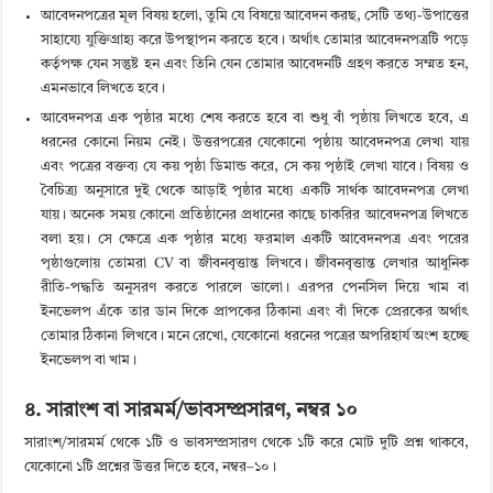
আবেদনপত্রের মূল বিষয় হলো, তুমি যে বিষয়ে আবেদন করছ, সেটি তথ্য-উপাত্তের
সাহায্যে যুক্তিগ্রাহ্য করে উপস্থাপন করতে হবে। অর্থাৎ তোমার আবেদনপত্রটি পড়ে
কর্তৃপক্ষ যেন সন্তুষ্ট হন এবং তিনি যেন তোমার আবেদনটি গ্রহণ করতে সম্মত হন,
এমনভাবে লিখতে হবে।
আবেদনপত্র এক পৃষ্ঠার মধ্যে শেষ করতে হবে বা শুধু বাঁ পৃষ্ঠায় লিখতে হবে, এ
ধরনের কোনো নিয়ম নেই। উত্তরপত্রের যেকোনো পৃষ্ঠায় আবেদনপত্র লেখা যায়
এবং পত্রের বক্তব্য যে কয় পৃষ্ঠা ডিমান্ড করে, সে কয় পৃষ্ঠাই লেখা যাবে। বিষয় ও
বৈচিত্র্য অনুসারে দুই থেকে আড়াই পৃষ্ঠার মধ্যে একটি সার্থক আবেদনপত্র লেখা
যায়। অনেক সময় কোনো প্রতিষ্ঠানের প্রধানের কাছে চাকরির আবেদনপত্র লিখতে
বলা হয়। সে ক্ষেত্রে এক পৃষ্ঠার মধ্যে ফরমাল একটি আবেদনপত্র এবং পরের
পৃষ্ঠাগুলোয় তোমরা CV বা জীবনবৃত্তান্ত লিখবে। জীবনবৃত্তান্ত লেখার আধুনিক
রীতি-পদ্ধতি অনুসরণ করতে পারলে ভালো। এরপর পেনসিল দিয়ে খাম বা
ইনভেলপ এঁকে তার ডান দিকে প্রাপকের ঠিকানা এবং বাঁ দিকে প্রেরকের অর্থাৎ
তোমার ঠিকানা লিখবে। মনে রেখো, যেকোনো ধরনের পত্রের অপরিহার্য অংশ হচ্ছে
ইনভেলপ বা খাম।
৪. সারাংশ বা সারমর্ম/ভাবসম্প্রসারণ, নম্বর ১০
সারাংশ/সারমর্ম থেকে ১টি ও ভাবসম্প্রসারণ থেকে ১টি করে মোট দুটি প্রশ্ন থাকবে,
যেকোনো ১টি প্রশ্নের উত্তর দিতে হবে, নম্বর–১০।