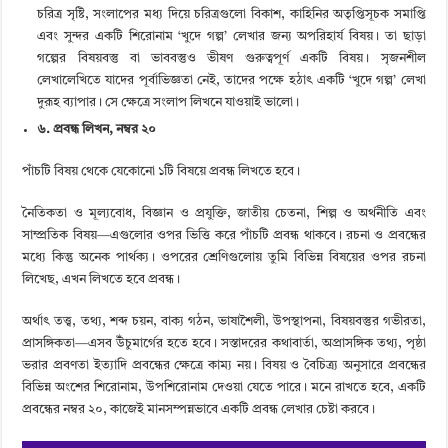
চরিত্র সৃষ্টি, সংলাপের মধ্য দিয়ে চরিত্রগুলো বিকাশ, কাহিনির অতৃপ্তিসূচক সমাপ্তি
এবং সুন্দর একটি শিরোনাম ‘খুদে গল্প’ লেখার জন্য অপরিহার্য বিষয়। তা ছাড়া
গল্পের বিষয়বস্তু বা ভাববস্তুও ভীষণ গুরুত্বপূর্ণ একটি বিষয়। সৃজনশীল
লেখালেখিতে যাদের পূর্বাভিজ্ঞতা নেই, তাদের পক্ষে হঠাৎ একটি ‘খুদে গল্প’ লেখা
দুরূহ ব্যাপার। সে ক্ষেত্রে সংলাপ লিখনে যাওয়াই ভালো।
৬. প্রবন্ধ লিখন, নম্বর ২০
পাঁচটি বিষয় থেকে যেকোনো ১টি বিষয়ে প্রবন্ধ লিখতে হবে।
নৈতিকতা ও মূল্যবোধ, বিজ্ঞান ও প্রযুক্তি, জাতীয় চেতনা, শিল্প ও অর্থনীতি এবং
সাম্প্রতিক বিষয়—এগুলোর ওপর ভিত্তি করে পাঁচটি প্রবন্ধ থাকবে। রচনা ও প্রবন্ধের
মধ্যে কিন্তু অনেক পার্থক্য। ওপরের শ্রেণিগুলোয় তুমি বিভিন্ন বিষয়ের ওপর রচনা
লিখেছ, এখন লিখতে হবে প্রবন্ধ।
অর্থাৎ তত্ত্ব, তথ্য, শব্দ চয়ন, বাক্য গঠন, ভাষাশৈলী, উপস্থাপনা, বিষয়বস্তুর গভীরতা,
প্রাসঙ্গিকতা—এসব উঁচুমার্গের হতে হবে। সস্তাদরের কথাবার্তা, অপ্রাসঙ্গিক তথ্য, পৃষ্ঠা
ভরার প্রবণতা ইত্যাদি প্রবন্ধের ক্ষেত্রে কাম্য নয়। বিষয় ও বৈচিত্র্য অনুসারে প্রবন্ধের
বিভিন্ন অংশের শিরোনাম, উপশিরোনাম দেওয়া যেতে পারে। মনে রাখতে হবে, একটি
প্রবন্ধের নম্বর ২০, কাজেই মানসম্পন্নভাবে একটি প্রবন্ধ লেখার চেষ্টা করবে।