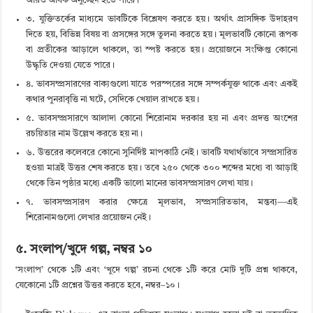
আরও অধিক অনুচ্ছেদ হতে পারে।
৩. যুক্তিতর্কের মাধ্যমে ভাবটিকে বিশ্লেষণ করতে হয়। অর্থাৎ প্রাসঙ্গিক উদাহরণ
দিতে হয়, বিভিন্ন বিষয় বা প্রসঙ্গের সঙ্গে তুলনা করতে হয়। মূলভাবটি কোনো রূপক
বা প্রতীকের আড়ালে থাকলে, তা স্পষ্ট করতে হয়। প্রয়োজনে সংক্ষিপ্ত কোনো
উদ্ধৃতি দেওয়া যেতে পারে।
৪. ভাবসম্প্রসারণের বাক্যগুলো যাতে পরস্পরের সঙ্গে সম্পর্কযুক্ত থাকে এবং একই
কথার পুনরাবৃত্তি না ঘটে, সেদিকে খেয়াল রাখতে হয়।
৫. ভাবসম্প্রসারণে আলাদা কোনো শিরোনাম দরকার হয় না এবং প্রদত্ত অংশের
রচয়িতার নাম উল্লেখ করতে হয় না।
৬. উত্তরের কলেবরে কোনো সুনির্দিষ্ট মাপকাঠি নেই। ভাবটি যথার্থভাবে সম্প্রসারিত
হওয়া মাত্রই উত্তর শেষ করতে হয়। তবে ২৫০ থেকে ৩০০ শব্দের মধ্যে বা আড়াই
থেকে তিন পৃষ্ঠার মধ্যে একটি ভালো মানের ভাবসম্প্রসারণ লেখা যায়।
৭. ভাবসম্প্রসারণ করার ক্ষেত্রে মূলভাব, সম্প্রসারিতভাব, মন্তব্য—এই
শিরোনামগুলো লেখার প্রয়োজন নেই।
৫. সংলাপ/খুদে গল্প, নম্বর ১০
‘সংলাপ’ থেকে ১টি এবং ‘খুদে গল্প’ রচনা থেকে ১টি করে মোট দুটি প্রশ্ন থাকবে,
যেকোনো ১টি প্রশ্নের উত্তর করতে হবে, নম্বর–১০।