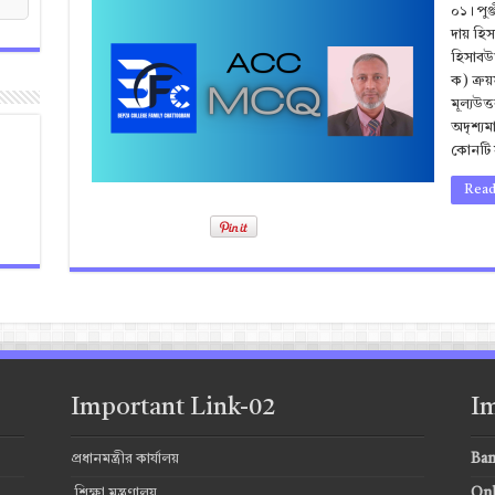
০১। পু
দায় হি
হিসাবউত
ক) ক্রয়
মূল্যউ
অদৃশ্যমান
কোনটি স
Read
Important Link-02
Im
প্রধানমন্ত্রীর কার্যালয়
Ban
শিক্ষা মন্ত্রণালয়
Onl