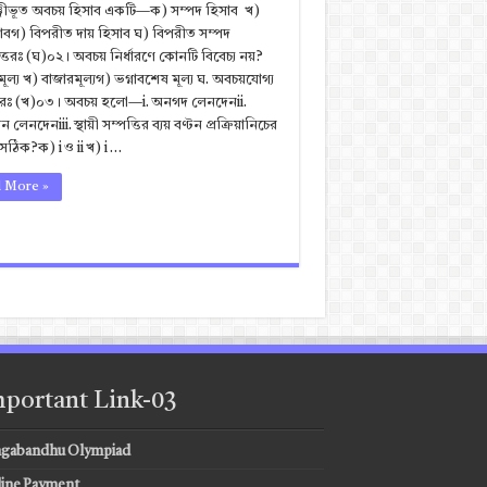
ঞ্জীভূত অবচয় হিসাব একটি—ক) সম্পদ হিসাব খ)
সাবগ) বিপরীত দায় হিসাব ঘ) বিপরীত সম্পদ
্তরঃ (ঘ)০২। অবচয় নির্ধারণে কোনটি বিবেচ্য নয়?
মূল্য খ) বাজারমূল্যগ) ভগ্নাবশেষ মূল্য ঘ. অবচয়যোগ্য
ত্তরঃ (খ)০৩। অবচয় হলো—i. অনগদ লেনদেনii.
 লেনদেনiii. স্থায়ী সম্পত্তির ব্যয় বণ্টন প্রক্রিয়ানিচের
ঠিক?ক) i ও ii খ) i …
 More »
portant Link-03
gabandhu Olympiad
ine Payment