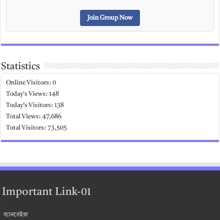
Join Group Now
Statistics
Online Visitors:
0
Today's Views:
148
Today's Visitors:
138
Total Views:
47,686
Total Visitors:
73,505
Important Link-01
ব্যানবেইজ