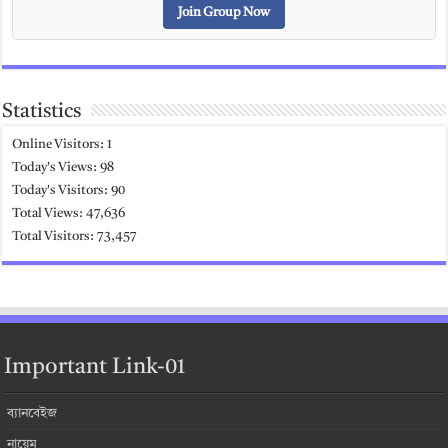
Join Group Now
Statistics
Online Visitors:
1
Today's Views:
98
Today's Visitors:
90
Total Views:
47,636
Total Visitors:
73,457
Important Link-01
ব্যানবেইজ
নায়েম