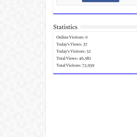
Statistics
Online Visitors:
0
Today's Views:
37
Today's Visitors:
32
Total Views:
46,582
Total Visitors:
73,939