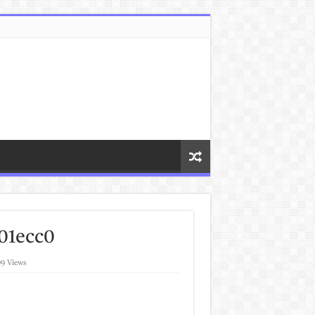
01ecc0
9 Views