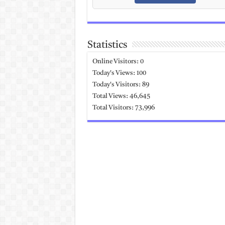
Statistics
Online Visitors:
0
Today's Views:
100
Today's Visitors:
89
Total Views:
46,645
Total Visitors:
73,996