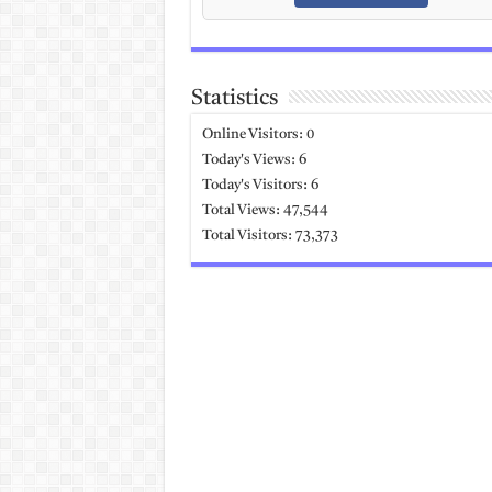
Statistics
Online Visitors:
0
Today's Views:
6
Today's Visitors:
6
Total Views:
47,544
Total Visitors:
73,373