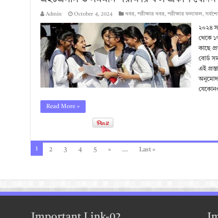
Admin
October 4, 2024
খবর
,
পরীক্ষার খবর
,
পরীক্ষার ফলাফল
,
সর্বশে
২০২৪ স
থেকে ১৭ 
কাছে প্র
বোর্ড স
এই প্রস্ত
অনুমোদন
যেকোন
Read More »
1
2
3
4
5
»
...
Last »
Important Link-02
Im