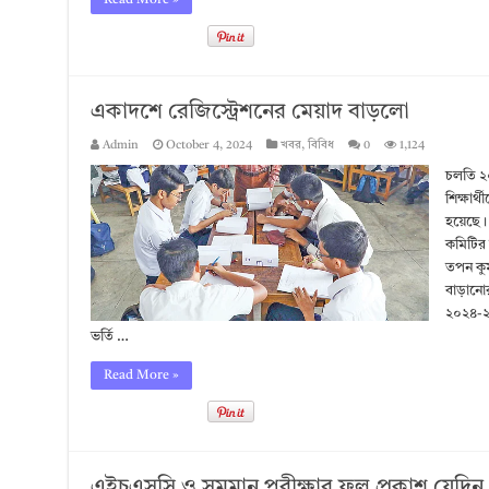
Read More »
একাদশে রেজিস্ট্রেশনের মেয়াদ বাড়লো
Admin
October 4, 2024
খবর
,
বিবিধ
0
1,124
চলতি ২০২
শিক্ষার্
হয়েছে। 
কমিটির 
তপন কুম
বাড়ানোর
২০২৪-২৫
ভর্তি …
Read More »
এইচএসসি ও সমমান পরীক্ষার ফল প্রকাশ যেদিন