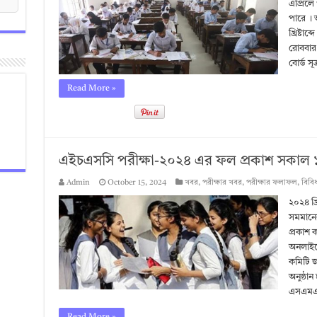
এপ্রিলে
পারে । 
খ্রিষ্টা
রোববার 
বোর্ড স
Read More »
এইচএসসি পরীক্ষা-২০২৪ এর ফল প্রকাশ সকাল ১
Admin
October 15, 2024
খবর
,
পরীক্ষার খবর
,
পরীক্ষার ফলাফল
,
বিবি
২০২৪ খ্র
সমমানের
প্রকাশ ক
অনলাইনে
কমিটি জ
অনুষ্ঠা
এসএমএস