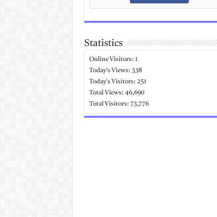
Statistics
Online Visitors:
1
Today's Views:
338
Today's Visitors:
251
Total Views:
46,690
Total Visitors:
73,776