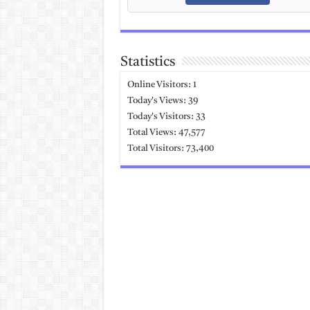
Statistics
Online Visitors:
1
Today's Views:
39
Today's Visitors:
33
Total Views:
47,577
Total Visitors:
73,400