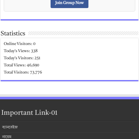
Join Group Now
Statistics
Online Visitors:
0
Today's Views:
338
Today's Visitors:
251
Total Views:
46,690
Total Visitors:
73,776
Important Link-01
ব্যানবেইজ
নায়েম