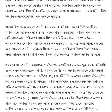
প্রকাশের তারিখ ও সময় জানান। তবে এইচএসসি ও সমমানের পরীক্ষার ফল প্রকাশ
উপলক্ষে এবার কোনো কেন্দ্রীয় অনুষ্ঠান হবে না। নিজ-নিজ বোর্ড অফিস থেকে ফল
প্রকাশ করা হবে। শিক্ষার্থীরা প্রতিবছরের মতো এবারও এসএমএস, ওয়েবসাইট ও নিজ
নিজ শিক্ষাপ্রতিষ্ঠানে গিয়ে ফল জানতে পারবে।
আগেই সিদ্ধান্ত হয়েছে এসএসসি বা সমমানের পরীক্ষার নম্বরের ভিত্তিতে (বিষয়
ম্যাপিং) হবে মাঝপথে বাতিল করা এইচএসসি বা সমমানের পরীক্ষার ফলাফল। এ
প্রক্রিয়ায় একজন পরীক্ষার্থী এসএসসিতে একটি বিষয়ে যত নম্বর পেয়েছিলেন,
এইচএসসিতে সেই বিষয় থাকলে তাতে এসএসসিতে প্রাপ্ত পুরো নম্বর বিবেচনায় নেয়া
হবে। আর এসএসসি ও এইচএসসি এবং সমমানের পরীক্ষায় বিষয়ে ভিন্নতা থাকলে
বিষয় ম্যাপিংয়ের নীতিমালা অনুযায়ী নম্বর বিবেচনা করে ফলাফল প্রকাশ করা হবে।
এবারের এইচএসসি ও সমমানের পরীক্ষা শুরু হয়েছিলো গত ৩০ জুন। মোট পরীক্ষার্থী
১৪ লাখ ৫০ হাজার ৭৯০। সাতটি পরীক্ষা হওয়ার পর সরকারি চাকরিতে কোটাব্যবস্থা
সংস্কারের দাবিতে আন্দোলন ছড়িয়ে পড়ে। এ পরিস্থিতিতে কয়েক দফায় পরীক্ষা স্থগিত
করা হয়। তখন পর্যন্ত ছয়টি বিষয়ের পরীক্ষা বাকি ছিলো। এছাড়া ব্যবহারিক পরীক্ষাও
বাকি।একপর্যায়ে কোটা সংস্কার আন্দোলন সরকার পতনের এক দফায় রূপ নেয়। ছাত্র-
জনতার অভ্যুত্থানে ৫ আগস্ট শেখ হাসিনার সরকারের পতন হয়। পরে সিদ্ধান্ত হয় যে
১১ আগস্ট থেকে নতুন সময়সূচিতে পরীক্ষা নেয়া হবে। যদিও শিক্ষার্থীদের একাংশের
দাবির মুখে অবশিষ্ট পরীক্ষাগুলো বাতিল করে সরকার। সিদ্ধান্ত নেয় সাবজেক্ট
ম্যাপিংয়ের মাধ্যমে ফল প্রকাশের। যা সারা দেশে অটোপাস নামে পরিচিতি পায়।