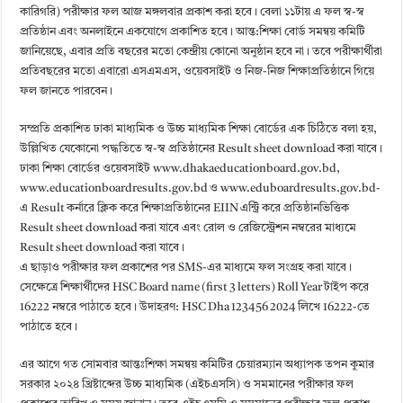
কারিগরি) পরীক্ষার ফল আজ মঙ্গলবার প্রকাশ করা হবে। বেলা ১১টায় এ ফল স্ব-স্ব
প্রতিষ্ঠান এবং অনলাইনে একযোগে প্রকাশিত হবে। আন্ত:শিক্ষা বোর্ড সমন্বয় কমিটি
জানিয়েছে, এবার প্রতি বছরের মতো কেন্দ্রীয় কোনো অনুষ্ঠান হবে না। তবে পরীক্ষার্থীরা
প্রতিবছরের মতো এবারো এসএমএস, ওয়েবসাইট ও নিজ-নিজ শিক্ষাপ্রতিষ্ঠানে গিয়ে
ফল জানতে পারবেন।
সম্প্রতি প্রকাশিত ঢাকা মাধ্যমিক ও উচ্চ মাধ্যমিক শিক্ষা বোর্ডের এক চিঠিতে বলা হয়,
উল্লিখিত যেকোনো পদ্ধতিতে স্ব-স্ব প্রতিষ্ঠানের Result sheet download করা যাবে।
ঢাকা শিক্ষা বোর্ডের ওয়েবসাইট www.dhakaeducationboard.gov.bd,
www.educationboardresults.gov.bd ও www.eduboardresults.gov.bd-
এ Result কর্নারে ক্লিক করে শিক্ষাপ্রতিষ্ঠানের EIIN এন্ট্রি করে প্রতিষ্ঠানভিত্তিক
Result sheet download করা যাবে এবং রোল ও রেজিস্ট্রেশন নম্বরের মাধ্যমে
Result sheet download করা যাবে।
এ ছাড়াও পরীক্ষার ফল প্রকাশের পর SMS-এর মাধ্যমে ফল সংগ্রহ করা যাবে।
সেক্ষেত্রে শিক্ষার্থীদের HSC Board name (first 3 letters) Roll Year টাইপ করে
16222 নম্বরে পাঠাতে হবে। উদাহরণ: HSC Dha 123456 2024 লিখে 16222-তে
পাঠাতে হবে।
এর আগে গত সোমবার আন্তঃশিক্ষা সমন্বয় কমিটির চেয়ারম্যান অধ্যাপক তপন কুমার
সরকার ২০২৪ খ্রিষ্টাব্দের উচ্চ মাধ্যমিক (এইচএসসি) ও সমমানের পরীক্ষার ফল