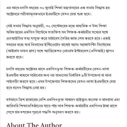
এর আগে চলতি বছরের ৩০ জুলাই শিক্ষা মন্ত্রণালয়ের এক সভায় সিদ্ধান্ত হয়
অক্টোবরে পরীক্ষামূলকভাবে ইএফটিতে বেতন দেয়া শুরু হবে।
সেই সভার সিদ্ধান্ত অনুযায়ী, ৩০ সেপ্টেম্বরের মধ্যে মাধ্যমিক ও উচ্চ শিক্ষা
অধিদপ্তরের এমপিও সিস্টেমে সংরক্ষিত সব শিক্ষক-কর্মচারীর তথ্যের সঙ্গে
এনআইডির তথ্য সংযুক্ত করে ডাটাবেস তৈরির কাজ শেষ করতে হবে। একই
সময়ের মধ্যে অর্থ বিভাগের ইন্টিগ্রেটেড বাজেট অ্যান্ড অ্যাকাউন্টিং সিস্টেমের
(আইবাস ডাবল প্লাস) সঙ্গে অ্যাপ্লিকেশন প্রোগ্রাম ইন্টারফেস (এপিআই) স্থাপন
করতে হবে।
চলতি বছরের অক্টোবর মাসে এমপিওভুক্ত শিক্ষক-কর্মচারীদের বেতন-ভাতা
ইএফটির মাধ্যমে পাঠানোর জন্য নয় অঞ্চলের নির্ধারিত ৯টি উপজেলা বা থানা
পাইলটিং করতে হবে। এসব উপজেলার শিক্ষকদের বেতন-ভাতা ইএফটিতে দেয়া
হবে বলেও সিদ্ধান্ত নেয়া হয়।
বর্তমানে ত্রিশ হাজারের বেশি এমপিওভুক্ত সাধারণ হাইস্কুল-কলেজ ও মাদরাসা এবং
কারিগরি শিক্ষাপ্রতিষ্ঠানের সাড়ে পাঁচ লাখ শিক্ষক-কর্মচারীর এমপিওর টাকা হাতে
পেতে চার দশকের পুরনো পদ্ধতি অনুসরণ করতে হয়।
About The Author