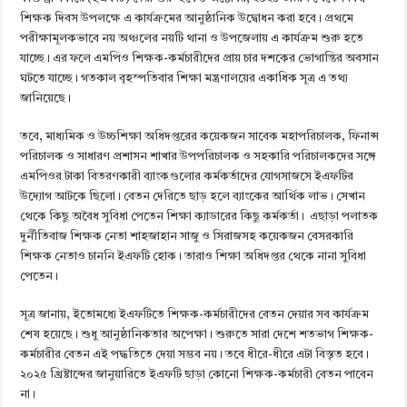
শিক্ষক দিবস উপলক্ষে এ কার্যক্রমের আনুষ্ঠানিক উদ্বোধন করা হবে। প্রথমে
পরীক্ষামূলকভাবে নয় অঞ্চলের নয়টি থানা ও উপজেলায় এ কার্যক্রম শুরু হতে
যাচ্ছে। এর ফলে এমপিও শিক্ষক-কর্মচারীদের প্রায় চার দশকের ভোগান্তির অবসান
ঘটতে যাচ্ছে। গতকাল বৃহস্পতিবার শিক্ষা মন্ত্রণালয়ের একাধিক সূত্র এ তথ্য
জানিয়েছে।
তবে, মাধ্যমিক ও উচ্চশিক্ষা অধিদপ্তরের কয়েকজন সাবেক মহাপরিচালক, ফিনান্স
পরিচালক ও সাধারণ প্রশাসন শাখার উপপরিচালক ও সহকারি পরিচালকদের সঙ্গে
এমপিওর টাকা বিতরণকারী ব্যাংকগুলোর কর্মকর্তাদের যোগসাজসে ইএফটির
উদ্যোগ আটকে ছিলো। বেতন দেরিতে ছাড় হলে ব্যাংকের আর্থিক লাভ। সেখান
থেকে কিছু অবৈধ সুবিধা পেতেন শিক্ষা ক্যাডারের কিছু কর্মকর্তা। এছাড়া পলাতক
দুর্নীতিবাজ শিক্ষক নেতা শাহজাহান সাজু ও সিরাজসহ কয়েকজন বেসরকারি
শিক্ষক নেতাও চাননি ইএফটি হোক। তারাও শিক্ষা অধিদপ্তর থেকে নানা সুবিধা
পেতেন।
সূত্র জানায়, ইতোমধ্যে ইএফটিতে শিক্ষক-কর্মচারীদের বেতন দেয়ার সব কার্যক্রম
শেষ হয়েছে। শুধু আনুষ্ঠানিকতার অপেক্ষা। শুরুতে সারা দেশে শতভাগ শিক্ষক-
কর্মচারীর বেতন এই পদ্ধতিতে দেয়া সম্ভব নয়। তবে ধীরে-ধীরে এটা বিস্তৃত হবে।
২০২৫ খ্রিষ্টাব্দের জানুয়ারিতে ইএফটি ছাড়া কোনো শিক্ষক-কর্মচারী বেতন পাবেন
না।