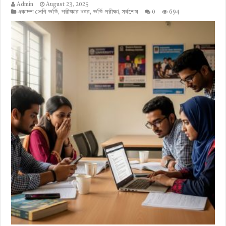
Admin
August 23, 2025
একাদশ শ্রেণি ভর্তি
,
পরীক্ষার খবর
,
ভর্তি পরীক্ষা
,
সর্বশেষ
0
694