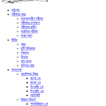
সর্বশেষ
পরীক্ষার খবর
অভ্যন্তরীণ পরীক্ষা
পরীক্ষার ফলাফল
পরীক্ষার রুটিন
পাবলিক পরীক্ষা
ফরম পূরণ
বিবিধ
খবর
ছুটি বিধিমালা
প্রবন্ধ
ফিচার
বাস ভাড়া
বৃত্তির খবর
পড়ালেখা
আবশ্যিক বিষয়
বাংলা ১ম
বাংলা ২য়
ইংরেজি ১ম
ইংরেজি ২য়
আইসিটি
বিজ্ঞান বিভাগ
পদার্থবিজ্ঞান ১ম