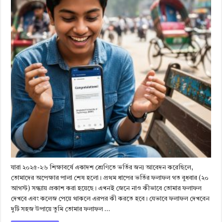
যারা ২০২৫-২৬ শিক্ষাবর্ষে একাদশ শ্রেণিতে ভর্তির জন্য আবেদন করেছিলে,
তোমাদের অপেক্ষার পালা শেষ হলো। প্রথম ধাপের ভর্তির ফলাফল গত বুধবার (২০
আগস্ট) সন্ধ্যায় প্রকাশ করা হয়েছে। এখনই জেনে নাও কীভাবে তোমার ফলাফল
দেখবে এবং কলেজ পেয়ে থাকলে এরপর কী করতে হবে। যেভাবে ফলাফল দেখবেন
দুটি সহজ উপায়ে তুমি তোমার ফলাফল …