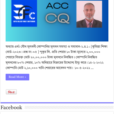
অধ্যায়-৪র্থঃ যৌথ মূলধনী কোম্পানির মূলধন সমস্যা ও সমাধান-২.৪.১ : [কুমিল্লা শিক্ষা
বোর্ড-২০২৩। প্রশ্ন নং-০৫ ] পুকুর লি. প্রতি শেয়ার ১০ টাকা মূল্যের ২,০০,০০০
শেয়ারে বিভক্ত মোট ২০,০০,০০০ টাকা মূলধনে নিবন্ধিত। কোম্পানি নিবন্ধিত
মূলধনের ৮০% শেয়ার, ১০% অধিহারে বিক্রয়ের উদ্দেশ্যে ইস্যু করে। ১৫-২-২০২২
কোম্পানি মোট ২,১০,০০০ খানি শেয়ারের আবেদন পায়। ১০-৫-২০২২ …
Read More »
Facebook