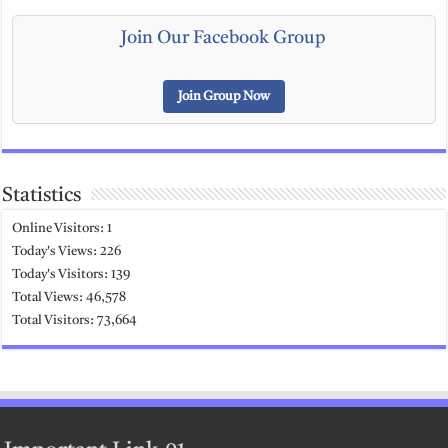
Join Our Facebook Group
Join Group Now
Statistics
Online Visitors:
1
Today's Views:
226
Today's Visitors:
139
Total Views:
46,578
Total Visitors:
73,664