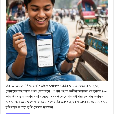
যারা ২০২৫-২৬ শিক্ষাবর্ষে একাদশ শ্রেণিতে ভর্তির জন্য আবেদন করেছিলে,
তোমাদের অপেক্ষার পালা শেষ হলো। প্রথম ধাপের ভর্তির ফলাফল গত বুধবার (২০
আগস্ট) সন্ধ্যায় প্রকাশ করা হয়েছে। এখনই জেনে নাও কীভাবে তোমার ফলাফল
দেখবে এবং কলেজ পেয়ে থাকলে এরপর কী করতে হবে। যেভাবে ফলাফল দেখবেন
দুটি সহজ উপায়ে তুমি তোমার ফলাফল …