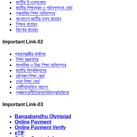
জাতীয় ই-তথ্যকোষ
জাতীয় শিক্ষাক্রম ও পাঠ্যপুস্তক বোর্ড
প্রাথমিক শিক্ষা অধিদপ্তর
বাংলাদেশ জাতীয় তথ্য বাতায়ন
শিক্ষক বাতায়ন
কিশোর বাতায়ন
Important Link-02
প্রধানমন্ত্রীর কার্যালয়
শিক্ষা মন্ত্রণালয়
মাধ্যমিক ও উচ্চ শিক্ষা অধিদপ্তর
জাতীয় বিশ্ববিদ্যালয়
চট্টগ্রাম শিক্ষা বোর্ড
ঢাকা শিক্ষা বোর্ড
নোটিশ/অফিস আদেশ
প্রজ্ঞাপন/নীতিমালা/পরিপত্র/কাঠামো
Important Link-03
Bangabandhu Olympiad
Online Payment
Online Payment Verify
eTIF