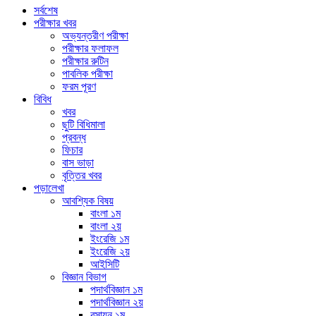
সর্বশেষ
পরীক্ষার খবর
অভ্যন্তরীণ পরীক্ষা
পরীক্ষার ফলাফল
পরীক্ষার রুটিন
পাবলিক পরীক্ষা
ফরম পূরণ
বিবিধ
খবর
ছুটি বিধিমালা
প্রবন্ধ
ফিচার
বাস ভাড়া
বৃত্তির খবর
পড়ালেখা
আবশ্যিক বিষয়
বাংলা ১ম
বাংলা ২য়
ইংরেজি ১ম
ইংরেজি ২য়
আইসিটি
বিজ্ঞান বিভাগ
পদার্থবিজ্ঞান ১ম
পদার্থবিজ্ঞান ২য়
রসায়ন ১ম