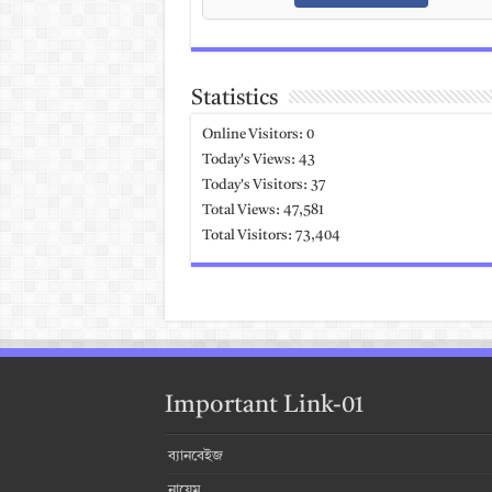
Statistics
Online Visitors:
0
Today's Views:
43
Today's Visitors:
37
Total Views:
47,581
Total Visitors:
73,404
Important Link-01
ব্যানবেইজ
নায়েম