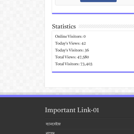
Statistics
Online Visitors:
0
Today's Views:
42
Today's Visitors:
36
Total Views:
47,580
Total Visitors:
73,403
Important Link-01
ব্যানবেইজ
নায়েম