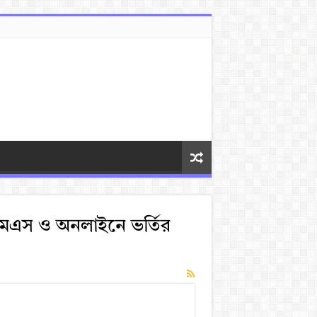
মএস ও অনলাইনে ভর্তির