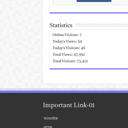
Statistics
Online Visitors:
7
Today's Views:
54
Today's Visitors:
46
Total Views:
47,592
Total Visitors:
73,413
Important Link-01
ব্যানবেইজ
নায়েম